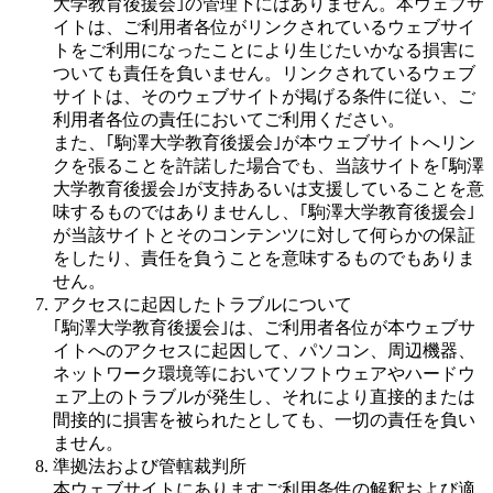
大学教育後援会｣の管理下にはありません。本ウェブサ
イトは、ご利用者各位がリンクされているウェブサイ
トをご利用になったことにより生じたいかなる損害に
ついても責任を負いません。リンクされているウェブ
サイトは、そのウェブサイトが掲げる条件に従い、ご
利用者各位の責任においてご利用ください。
また、｢駒澤大学教育後援会｣が本ウェブサイトへリン
クを張ることを許諾した場合でも、当該サイトを｢駒澤
大学教育後援会｣が支持あるいは支援していることを意
味するものではありませんし、｢駒澤大学教育後援会｣
が当該サイトとそのコンテンツに対して何らかの保証
をしたり、責任を負うことを意味するものでもありま
せん。
アクセスに起因したトラブルについて
｢駒澤大学教育後援会｣は、ご利用者各位が本ウェブサ
イトへのアクセスに起因して、パソコン、周辺機器、
ネットワーク環境等においてソフトウェアやハードウ
ェア上のトラブルが発生し、それにより直接的または
間接的に損害を被られたとしても、一切の責任を負い
ません。
準拠法および管轄裁判所
本ウェブサイトにありますご利用条件の解釈および適