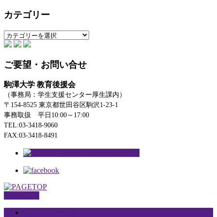
カテゴリー
カ
テ
ゴ
ご要望・お問い合せ
リ
ー
駒澤大学 教育後援会
（事務局：学生支援センター厚生課内）
〒154-8525 東京都世田谷区駒沢1-23-1
事務取扱 平日10:00～17:00
TEL:03-3418-9060
FAX:03-3418-8491
PAGETOP
関連リンク一覧