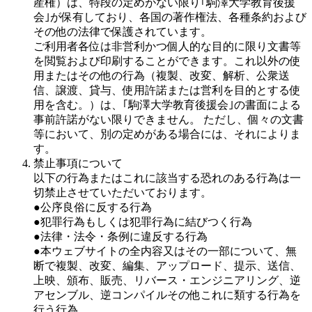
産権）は、特段の定めがない限り｢駒澤大学教育後援
会｣が保有しており、各国の著作権法、各種条約および
その他の法律で保護されています。
ご利用者各位は非営利かつ個人的な目的に限り文書等
を閲覧および印刷することができます。これ以外の使
用またはその他の行為（複製、改変、解析、公衆送
信、譲渡、貸与、使用許諾または営利を目的とする使
用を含む。）は、｢駒澤大学教育後援会｣の書面による
事前許諾がない限りできません。 ただし、個々の文書
等において、別の定めがある場合には、それによりま
す。
禁止事項について
以下の行為またはこれに該当する恐れのある行為は一
切禁止させていただいております。
●公序良俗に反する行為
●犯罪行為もしくは犯罪行為に結びつく行為
●法律・法令・条例に違反する行為
●本ウェブサイトの全内容又はその一部について、無
断で複製、改変、編集、アップロード、提示、送信、
上映、頒布、販売、リバース・エンジニアリング、逆
アセンブル、逆コンパイルその他これに類する行為を
行う行為