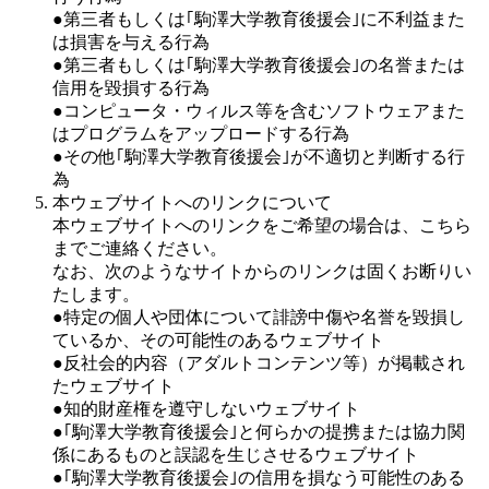
●第三者もしくは｢駒澤大学教育後援会｣に不利益また
は損害を与える行為
●第三者もしくは｢駒澤大学教育後援会｣の名誉または
信用を毀損する行為
●コンピュータ・ウィルス等を含むソフトウェアまた
はプログラムをアップロードする行為
●その他｢駒澤大学教育後援会｣が不適切と判断する行
為
本ウェブサイトへのリンクについて
本ウェブサイトへのリンクをご希望の場合は、こちら
までご連絡ください。
なお、次のようなサイトからのリンクは固くお断りい
たします。
●特定の個人や団体について誹謗中傷や名誉を毀損し
ているか、その可能性のあるウェブサイト
●反社会的内容（アダルトコンテンツ等）が掲載され
たウェブサイト
●知的財産権を遵守しないウェブサイト
●｢駒澤大学教育後援会｣と何らかの提携または協力関
係にあるものと誤認を生じさせるウェブサイト
●｢駒澤大学教育後援会｣の信用を損なう可能性のある