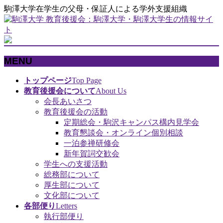
駒澤大学在学生の父母・保証人による学外支援組織
MENU
メ
トップページ
Top Page
ニ
教育後援会について
About Us
ュ
会長あいさつ
ー
教育後援会の活動
を
定期総会・駒沢キャンパス構内見学会
飛
教育懇談会・オンライン個別相談
ば
一泊参禅研修会
す
新年賀詞交歓会
学生への支援活動
総務部について
厚生部について
文化部について
各部便り
Letters
執行部便り