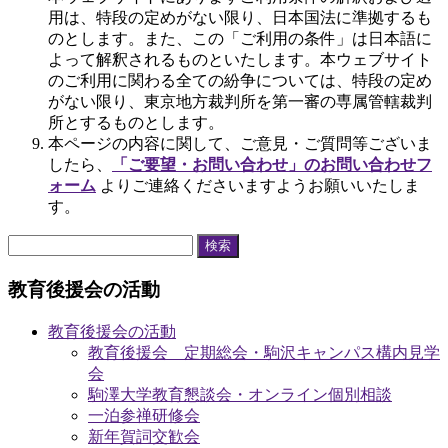
用は、特段の定めがない限り、日本国法に準拠するも
のとします。また、この「ご利用の条件」は日本語に
よって解釈されるものといたします。本ウェブサイト
のご利用に関わる全ての紛争については、特段の定め
がない限り、東京地方裁判所を第一審の専属管轄裁判
所とするものとします。
本ページの内容に関して、ご意見・ご質問等ございま
したら、
「ご要望・お問い合わせ」のお問い合わせフ
ォーム
よりご連絡くださいますようお願いいたしま
す。
検
索:
教育後援会の活動
教育後援会の活動
教育後援会 定期総会・駒沢キャンパス構内見学
会
駒澤大学教育懇談会・オンライン個別相談
一泊参禅研修会
新年賀詞交歓会