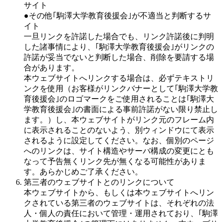
サイト
●その他｢駒澤大学教育後援会｣が不適当と判断するサ
イト
一旦リンクを許諾した場合でも、リンク許諾後に判明
した諸事情により、｢駒澤大学教育後援会｣がリンクの
許諾が妥当でないと判断した場合、削除を要請する場
合があります。
本ウェブサイトへリンクする場合は、必ずテキストリ
ンクを使用（お客様がリンクバナーとして｢駒澤大学教
育後援会｣のロゴマークをご使用されることは｢駒澤大
学教育後援会｣の書面による事前許諾がない限り禁止し
ます。）し、本ウェブサイトがリンク元のフレーム内
に表示されることのないよう、別ウィンドウにて表示
されるように設定してください。なお、個別のページ
へのリンクは、サイト構造やサーバ構成の変更にとも
なって予告無くリンク先が無くなる可能性がありま
す。あらかじめご了承ください。
第三者のウェブサイトとのリンクについて
本ウェブサイトから、もしくは本ウェブサイトへリン
クされている第三者のウェブサイトは、それぞれの法
人・個人の責任において管理・運用されており、｢駒澤