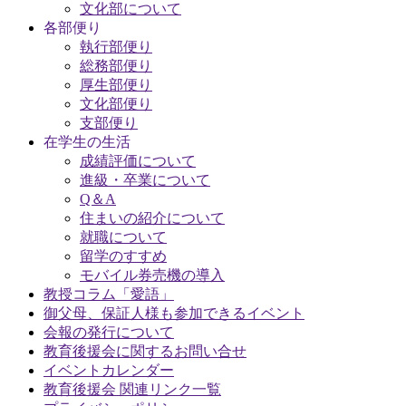
文化部について
各部便り
執行部便り
総務部便り
厚生部便り
文化部便り
支部便り
在学生の生活
成績評価について
進級・卒業について
Q＆A
住まいの紹介について
就職について
留学のすすめ
モバイル券売機の導入
教授コラム「愛語」
御父母、保証人様も参加できるイベント
会報の発行について
教育後援会に関するお問い合せ
イベントカレンダー
教育後援会 関連リンク一覧