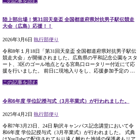
この記事を読む
陸上部出場！第31回天皇盃 全国都道府県対抗男子駅伝競走
大会（広島）応援！！
2026年3月6日
執行部便り
令和8年１月18日「第31回天皇盃 全国都道府県対抗男子駅伝
競走大会」が開催されました。広島県の平和記念公園をスタ
ート、3区のゴール地点となる宮島口ロータリー付近にて応
援を行いました。 前日に現地入りをし、応援参加予定の …
この記事を読む
令和6年度 学位記授与式（3月卒業式）が行われました。
2025年4月2日
執行部便り
令和7年3月23日、24日 駒沢キャンパス記念講堂において令
和6年度 学位記授与式（3月卒業式）が行われました。 式典
はYouTubeで配信されており遠く離れた地域の保護者もリア