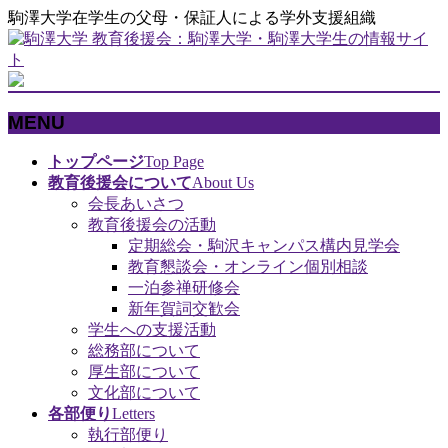
駒澤大学在学生の父母・保証人による学外支援組織
MENU
メ
トップページ
Top Page
ニ
教育後援会について
About Us
ュ
会長あいさつ
ー
教育後援会の活動
を
定期総会・駒沢キャンパス構内見学会
飛
教育懇談会・オンライン個別相談
ば
一泊参禅研修会
す
新年賀詞交歓会
学生への支援活動
総務部について
厚生部について
文化部について
各部便り
Letters
執行部便り