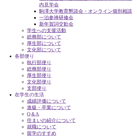
内見学会
駒澤大学教育懇談会・オンライン個別相談
一泊参禅研修会
新年賀詞交歓会
学生への支援活動
総務部について
厚生部について
文化部について
各部便り
執行部便り
総務部便り
厚生部便り
文化部便り
支部便り
在学生の生活
成績評価について
進級・卒業について
Q＆A
住まいの紹介について
就職について
留学のすすめ