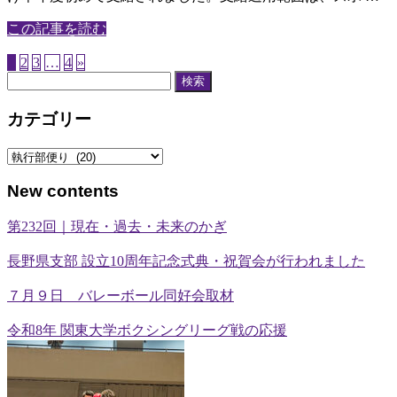
この記事を読む
1
2
3
…
4
»
検
索:
カテゴリー
カ
テ
New contents
ゴ
リ
第232回｜現在・過去・未来のかぎ
ー
長野県支部 設立10周年記念式典・祝賀会が行われました
７月９日 バレーボール同好会取材
令和8年 関東大学ボクシングリーグ戦の応援