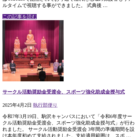
ルタイムで視聴する事ができました。 式典後 …
この記事を読む
サークル活動奨励金受渡会、スポーツ強化助成金授与式
2025年4月2日
執行部便り
令和7年3月19日、駒沢キャンパスにおいて「令和6年度サー
クル活動奨励金受渡会、スポーツ強化助成金授与式」が行わ
れました。 サークル活動奨励金受渡会 3年間の準備期間を設
け本年度初めて支給されました。支給適用範囲は、スポ …