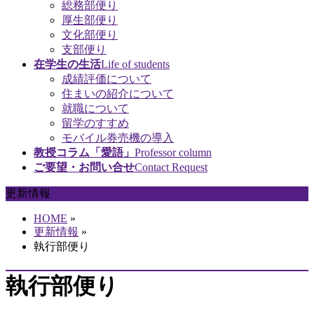
総務部便り
厚生部便り
文化部便り
支部便り
在学生の生活
Life of students
成績評価について
住まいの紹介について
就職について
留学のすすめ
モバイル券売機の導入
教授コラム「愛語」
Professor column
ご要望・お問い合せ
Contact Request
更新情報
HOME
»
更新情報
»
執行部便り
執行部便り