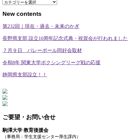
カ
テ
New contents
ゴ
リ
第232回｜現在・過去・未来のかぎ
ー
長野県支部 設立10周年記念式典・祝賀会が行われました
７月９日 バレーボール同好会取材
令和8年 関東大学ボクシングリーグ戦の応援
静岡県支部設立！！
ご要望・お問い合せ
駒澤大学 教育後援会
（事務局：学生支援センター厚生課内）