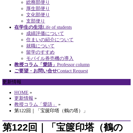
総務部便り
厚生部便り
文化部便り
支部便り
在学生の生活
Life of students
成績評価について
住まいの紹介について
就職について
留学のすすめ
モバイル券売機の導入
教授コラム「愛語」
Professor column
ご要望・お問い合せ
Contact Request
更新情報
HOME
»
更新情報
»
教授コラム「愛語」
»
第122回｜「宝篋印塔（鶴の塔）」
第122回｜「宝篋印塔（鶴の