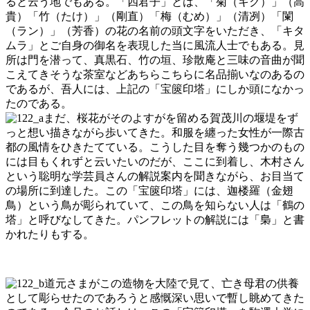
ると云う地でもある。「四君子」とは、「菊（キク）」（高
貴）「竹（たけ）」（剛直）「梅（むめ）」（清冽）「闌
（ラン）」（芳香）の花の名前の頭文字をいただき、「キタ
ムラ」とご自身の御名を表現した当に風流人士でもある。見
所は門を潜って、真黒石、竹の垣、珍散庵と三味の音曲が聞
こえてきそうな茶室などあちらこちらに名品揃いなのあるの
であるが、吾人には、上記の「宝篋印塔」にしか頭になかっ
たのである。
まだ、桜花がそのよすがを留める賀茂川の堰堤をず
っと想い描きながら歩いてきた。和服を纏った女性が一際古
都の風情をひきたてている。こうした目を奪う幾つかのもの
には目もくれずと云いたいのだが、ここに到着し、木村さん
という聡明な学芸員さんの解説案内を聞きながら、お目当て
の場所に到達した。この「宝篋印塔」には、迦楼羅（金翅
鳥）という鳥が彫られていて、この鳥を知らない人は「鶴の
塔」と呼びなしてきた。パンフレットの解説には「梟」と書
かれたりもする。
道元さまがこの造物を大陸で見て、亡き母君の供養
として彫らせたのであろうと感慨深い思いで暫し眺めてきた