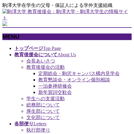
駒澤大学在学生の父母・保証人による学外支援組織
MENU
メ
トップページ
Top Page
ニ
教育後援会について
About Us
ュ
会長あいさつ
ー
教育後援会の活動
を
定期総会・駒沢キャンパス構内見学会
飛
教育懇談会・オンライン個別相談
ば
一泊参禅研修会
す
新年賀詞交歓会
学生への支援活動
総務部について
厚生部について
文化部について
各部便り
Letters
執行部便り