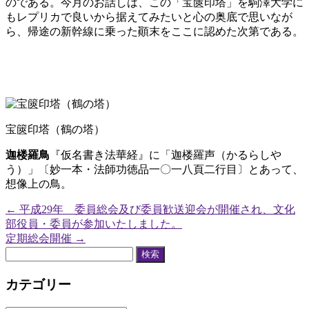
のである。今月のお話しは、この「宝篋印塔」を駒澤大学に
もレプリカで良いから据えてみたいと心の奥底で思いなが
ら、帰途の新幹線に乗った顚末をここに認めた次第である。
宝篋印塔（鶴の塔）
迦楼羅鳥
『仮名書き法華経』に「迦楼羅声（かるらしや
う）」〔妙一本・法師功徳品一〇一八頁二行目〕とあって、
想像上の鳥。
←
平成29年 委員総会及び委員歓送迎会が開催され、文化
部役員・委員が参加いたしました。
定期総会開催
→
検
索:
カテゴリー