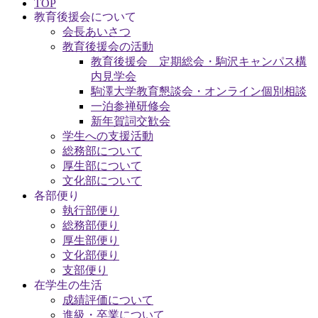
TOP
教育後援会について
会長あいさつ
教育後援会の活動
教育後援会 定期総会・駒沢キャンパス構
内見学会
駒澤大学教育懇談会・オンライン個別相談
一泊参禅研修会
新年賀詞交歓会
学生への支援活動
総務部について
厚生部について
文化部について
各部便り
執行部便り
総務部便り
厚生部便り
文化部便り
支部便り
在学生の生活
成績評価について
進級・卒業について