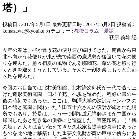
塔）」
投稿日 : 2017年5月1日
最終更新日時 : 2017年5月2日
投稿者 :
komazawa@kyouiku
カテゴリー :
教授コラム「愛語」
萩原 義雄 記
今年の春は、些か違う花の便り運び続けてきた。南西から東
北へ向かう花便りが東が先で南西の鹿児島が後追いで花の便
りを運んだ。愈々初夏の風物である躑躅花、藤の花と移り行
くときを迎えようとしている。そんな一刻を楽しもうと京都
へ足を運んだ。
今回のお目当ては北村美術館、北村謹次郎氏が一代で造り上
げた造形美術庭園「四君子苑」へ歩を進めた。程好い晝の午
後の時刻でもあった。ここは、駒澤大学の深沢キャンパスの
日本館と庭園に関わった吉田五十六さんの設計が施された場
所でもあり、於是は、もう一つ開祖道元禅師さまが中国から
帰国したあと無き母の供養にと造型した「宝篋印塔」（「鶴
の塔」と人々は言い伝えてきた久我家菩提寺妙真寺にあった
ものを此の地に移築）した重要文化財が庭の巨椋の傍らにあ