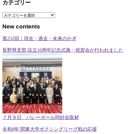
カテゴリー
カ
テ
New contents
ゴ
リ
第232回｜現在・過去・未来のかぎ
ー
長野県支部 設立10周年記念式典・祝賀会が行われました
７月９日 バレーボール同好会取材
令和8年 関東大学ボクシングリーグ戦の応援