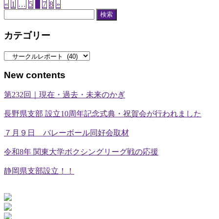
«
1
…
5
6
7
8
»
検
索:
カテゴリー
カ
テ
New contents
ゴ
リ
第232回｜現在・過去・未来のかぎ
ー
長野県支部 設立10周年記念式典・祝賀会が行われました
７月９日 バレーボール同好会取材
令和8年 関東大学ボクシングリーグ戦の応援
静岡県支部設立！！