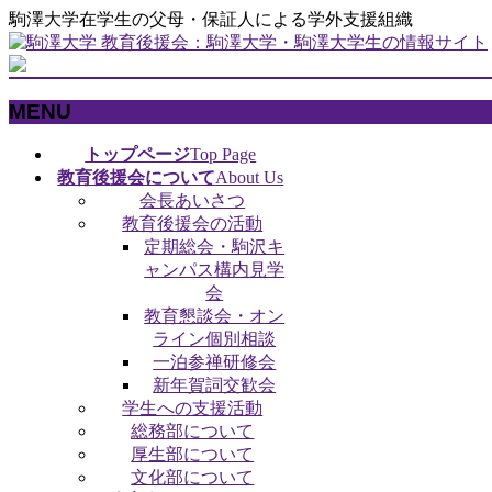
駒澤大学在学生の父母・保証人による学外支援組織
MENU
メ
トップページ
Top Page
ニ
教育後援会について
About Us
ュ
会長あいさつ
ー
教育後援会の活動
を
定期総会・駒沢キ
飛
ャンパス構内見学
ば
会
す
教育懇談会・オン
ライン個別相談
一泊参禅研修会
新年賀詞交歓会
学生への支援活動
総務部について
厚生部について
文化部について