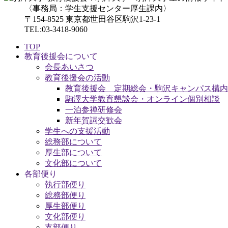
〈事務局：学生支援センター厚生課内〉
〒154-8525 東京都世田谷区駒沢1-23-1
TEL:03-3418-9060
TOP
教育後援会について
会長あいさつ
教育後援会の活動
教育後援会 定期総会・駒沢キャンパス構内
駒澤大学教育懇談会・オンライン個別相談
一泊参禅研修会
新年賀詞交歓会
学生への支援活動
総務部について
厚生部について
文化部について
各部便り
執行部便り
総務部便り
厚生部便り
文化部便り
支部便り