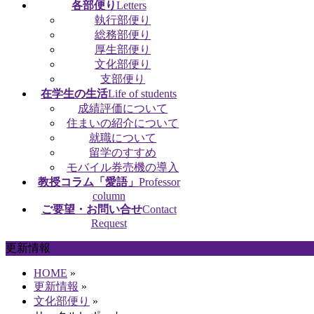
各部便り
Letters
執行部便り
総務部便り
厚生部便り
文化部便り
支部便り
在学生の生活
Life of students
成績評価について
住まいの紹介について
就職について
留学のすすめ
モバイル券売機の導入
教授コラム「愛語」
Professor
column
ご要望・お問い合せ
Contact
Request
更新情報
HOME
»
更新情報
»
文化部便り
»