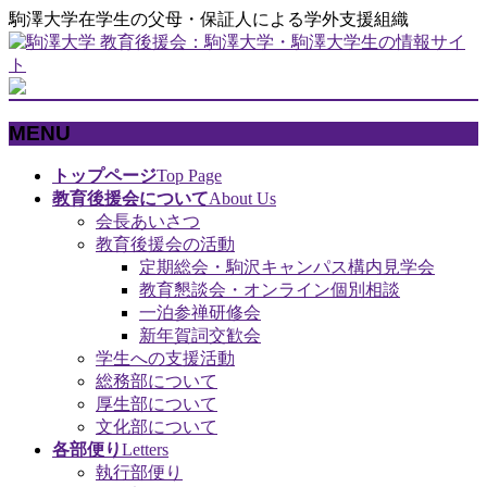
駒澤大学在学生の父母・保証人による学外支援組織
MENU
メ
トップページ
Top Page
ニ
教育後援会について
About Us
ュ
会長あいさつ
ー
教育後援会の活動
を
定期総会・駒沢キャンパス構内見学会
飛
教育懇談会・オンライン個別相談
ば
一泊参禅研修会
す
新年賀詞交歓会
学生への支援活動
総務部について
厚生部について
文化部について
各部便り
Letters
執行部便り