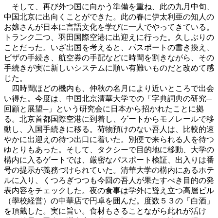
そして、再び外つ国に向かう準備を重ね、此の九月中旬、
中国北京に出向くことができた。此の春に伊太利亜の知人の
お嬢さんが日本に言語文化を学びに一人でやってきている。
トランク二つ、羽田国際空港に出迎えに行った。久しぶりの
ことだった。いざ出国を考えると、パスポートの書き換え、
ビザの手続き、航空券の手配などに時間を割きながら、その
手続きが実に新しいシステムに順い有難いものだと改めて感
じた。
四時間ほどの機内も、仲秋の名月により近いところで出会
い得た。今度は、中国北京清華大学での「字典詞典の研究─
回顧と展望─」という研究会に日本から招かれたことに拠
る。北京首都国際空港に到着し、ゲートからモノレールで移
動し、入国手続きに移る。荷物預けのない吾人は、比較的速
やかに出迎えの待つ出口に着いた。別便で来られる人を待つ
ゆとりもあった。そして、タクシーで目的地に移動、大学の
構内に入るゲートでは、厳密なパスポート検証、出入りは番
号の提示が義務づけられていた。清華大学の構内にあるホテ
ルに入り、くつろぎつつも今回の吾人が果たすべき目的の発
表内容をチェックした。夜の食事は学外に聳え立つ高層ビル
（學校経営）の中華店で円卓を囲んだ。度数５３の「白酒」
を頂戴した。実に旨い。食材もさることながら此れが活け