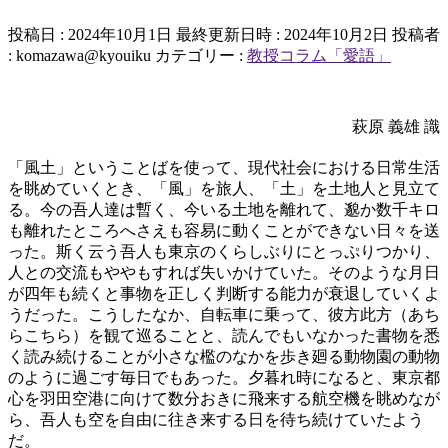
投稿日 : 2024年10月1日
最終更新日時 : 2024年10月2日
投稿者
:
komazawa@kyouiku
カテゴリー :
教授コラム「愛語」
萩原 義雄 識
「風土」ということばを使って、現代社会における日常生活
を眺めていくとき、「風」を旅人、「土」を土地人と見立て
る。今の吾人達は暫く、今いる土地を離れて、邈か数千キロ
も離れたところへさえも容易に動くことができない日々を送
った。斯く云う吾人も東京のくらしぶりにとっぷりつかり、
人との交流もややもすれば失いかけていた。そのような月日
が四年も続くと事物を正しく判断する能力が衰退していくよ
うだった。こうしたなか、自転車に乗って、彼方此方（あち
らこちら）を観て巡ることと、読んでもいなかった書物を悉
く読み続けることが小さな檻のなかを歩き廻る動物園の動物
のように過ごす毎日でもあった。夕暮れ時になると、東京都
心を羽田空港に向けて数分おきに飛来する航空機を眺めなが
ら、吾人も空を自由に往き来する日を待ち続けていたよう
だ。