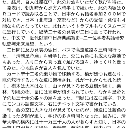
た。結局、吾人は滞在中、此のお酒をいただく歓びを得た。
発表は、朝九時から夕方六時半まで続いた。此の内容はＱ
Ｒコードで読み取ることで、日本からも指名参加ＺＯＯＭで
対応でき、日本（北海道・京都など）からの受信・発信も可
能なものとなっていた。此れというトラブルもなくスムーズ
に進行していく。総勢二十名の発表が二日に亘って行われ
た。中文で「近代以前中日辞典編纂史─二十位学者共話研究
軌迹与未来展望」という。
二日間に及ぶ発表の翌日、バスで高速道路を三時間行っ
た、「清朝皇帝廟」を研学した。兎にも角にも広大な苑池で
もあった。入り口から真っ直ぐ延びる道を、ゆっくりと走っ
てみた。心地良さが吾人を包んでいた。
カート型十二名の乗り物で移動する。橋が幾つも連なり、
龍の蛇行するような道に架橋され、孔が一孔から七孔と続
く。樹木は大木はなく、山々が見下ろせる庭樹が続く。栗
林、胡桃の樹、畠には蜀黍が植えられていた。なかを皇帝と
その后三十余の各々の廟を巡った。門額には左に漢字、中央
にモンゴル語縱文字、右にチベット文字で書かれている。
朝、西の空に大きな月が見えていたのが、帰途には茜色の
染まった夕闇が迫り、学びの多き時間となった。因みに、清
華大学の構内には十一万三千人の人が暮らすと知り、日本の
一市人口が暮らす場所、自転車、自家用車、構内バス、タク