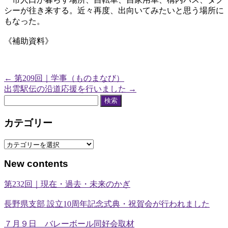
シーが往き来する。近々再度、出向いてみたいと思う場所に
もなった。
《補助資料》
←
第209回｜学事（ものまなび）
出雲駅伝の沿道応援を行いました
→
検
索:
カテゴリー
カ
テ
New contents
ゴ
リ
第232回｜現在・過去・未来のかぎ
ー
長野県支部 設立10周年記念式典・祝賀会が行われました
７月９日 バレーボール同好会取材