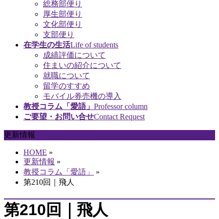
総務部便り
厚生部便り
文化部便り
支部便り
在学生の生活
Life of students
成績評価について
住まいの紹介について
就職について
留学のすすめ
モバイル券売機の導入
教授コラム「愛語」
Professor column
ご要望・お問い合せ
Contact Request
更新情報
HOME
»
更新情報
»
教授コラム「愛語」
»
第210回｜飛人
第210回｜飛人