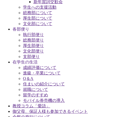
新年賀詞交歓会
学生への支援活動
総務部について
厚生部について
文化部について
各部便り
執行部便り
総務部便り
厚生部便り
文化部便り
支部便り
在学生の生活
成績評価について
進級・卒業について
Q＆A
住まいの紹介について
就職について
留学のすすめ
モバイル券売機の導入
教授コラム「愛語」
御父母、保証人様も参加できるイベント
会報の発行について